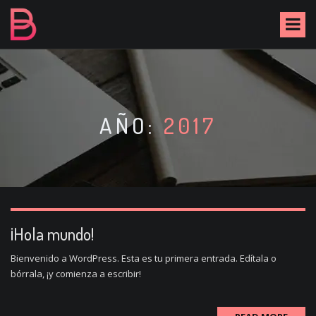
S
k
i
p
t
o
c
o
AÑO:
2017
n
t
e
n
t
¡Hola mundo!
Bienvenido a WordPress. Esta es tu primera entrada. Edítala o
bórrala, ¡y comienza a escribir!