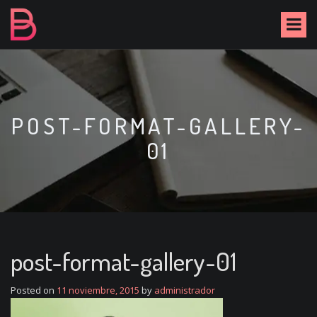
S
k
i
p
t
o
c
o
POST-FORMAT-GALLERY-
n
01
t
e
n
t
post-format-gallery-01
Posted on
11 noviembre, 2015
by
administrador