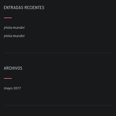
i
ENTRADAS RECIENTES
g
a
¡Hola mundo!
t
¡Hola mundo!
i
o
n
ARCHIVOS
mayo 2017